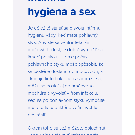
hygiena a sex
Je dôležité starať sa o svoju intímnu
hygienu vždy, keď máte pohlavný
styk. Aby ste sa vyhli infekciám
močových ciest, je dobré vymočiť sa
ihneď po styku. Trenie počas
pohlavného styku môže spôsobiť, že
sa baktérie dostanú do močovodu, a
ak majú tieto baktérie čas množiť sa,
môžu sa dostať aj do močového
mechúra a vyvolať v ňom infekciu.
Keď sa po pohlavnom styku vymočíte,
môžete tieto baktérie veľmi rýchlo
odstrániť.
Okrem toho sa tiež môžete opláchnuť