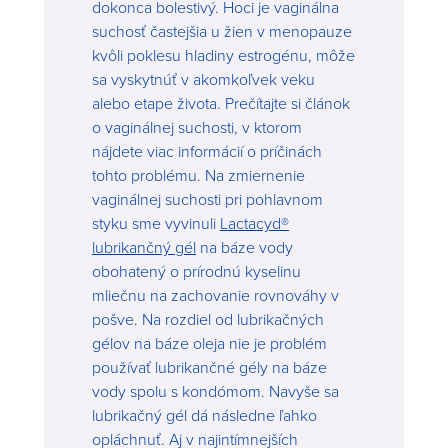
dokonca bolestivý. Hoci je vaginálna
suchosť častejšia u žien v menopauze
kvôli poklesu hladiny estrogénu, môže
sa vyskytnúť v akomkoľvek veku
alebo etape života. Prečítajte si článok
o vaginálnej suchosti, v ktorom
nájdete viac informácií o príčinách
tohto problému. Na zmiernenie
vaginálnej suchosti pri pohlavnom
styku sme vyvinuli
Lactacyd®
lubrikančný gél
na báze vody
obohatený o prírodnú kyselinu
mliečnu na zachovanie rovnováhy v
pošve. Na rozdiel od lubrikačných
gélov na báze oleja nie je problém
používať lubrikančné gély na báze
vody spolu s kondómom. Navyše sa
lubrikačný gél dá následne ľahko
opláchnuť. Aj v najintímnejších