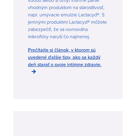
vodou alebo si umyť intímne partie
vhodným produktom na starostlivosť,
napr. umývacie emulzie Lactacyd®. S
jemnými produktmi Lactacyd® môžete
zabezpečiť, že sa rovnováha
mikroflóry naruší čo najmenej.
Prečítajte si článok, v ktorom sú
uvedené ďalšie tipy, ako sa každý
deň starať o svoje intímne zdravie.