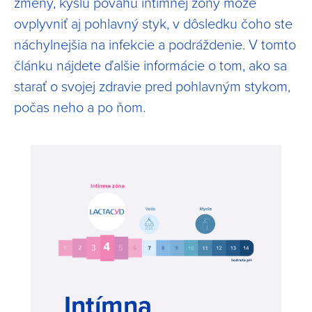
zmeny, kyslú povahu intímnej zóny môže
ovplyvniť aj pohlavný styk, v dôsledku čoho ste
náchylnejšia na infekcie a podráždenie. V tomto
článku nájdete ďalšie informácie o tom, ako sa
starať o svojej zdravie pred pohlavným stykom,
počas neho a po ňom.
Intímna