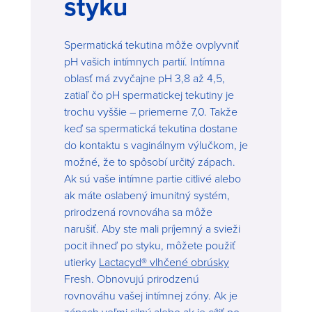
styku
Spermatická tekutina môže ovplyvniť
pH vašich intímnych partií. Intímna
oblasť má zvyčajne pH 3,8 až 4,5,
zatiaľ čo pH spermatickej tekutiny je
trochu vyššie – priemerne 7,0. Takže
keď sa spermatická tekutina dostane
do kontaktu s vaginálnym výlučkom, je
možné, že to spôsobí určitý zápach.
Ak sú vaše intímne partie citlivé alebo
ak máte oslabený imunitný systém,
prirodzená rovnováha sa môže
narušiť. Aby ste mali príjemný a svieži
pocit ihneď po styku, môžete použiť
utierky
Lactacyd® vlhčené obrúsky
Fresh. Obnovujú prirodzenú
rovnováhu vašej intímnej zóny. Ak je
zápach veľmi silný alebo ak je cítiť po