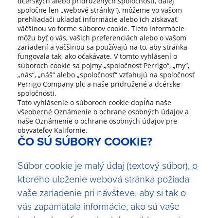
dcérskych alebo pridružených spoločností, ďalej
spoločne len „webové stránky“), môžeme vo vašom
prehliadači ukladať informácie alebo ich získavať,
väčšinou vo forme súborov cookie. Tieto informácie
môžu byť o vás, vašich preferenciách alebo o vašom
zariadení a väčšinou sa používajú na to, aby stránka
fungovala tak, ako očakávate. V tomto vyhlásení o
súboroch cookie sa pojmy „spoločnosť Perrigo“, „my“,
„nás“, „náš“ alebo „spoločnosť“ vzťahujú na spoločnosť
Perrigo Company plc a naše pridružené a dcérske
spoločnosti.
Toto vyhlásenie o súboroch cookie dopĺňa naše
všeobecné
Oznámenie o ochrane osobných údajov
a
naše
Oznámenie o ochrane osobných údajov pre
obyvateľov Kalifornie
.
ČO SÚ SÚBORY COOKIE?
Súbor cookie je malý údaj (textový súbor), o
ktorého uloženie webová stránka požiada
vaše zariadenie pri návšteve, aby si tak o
vás zapamätala informácie, ako sú vaše