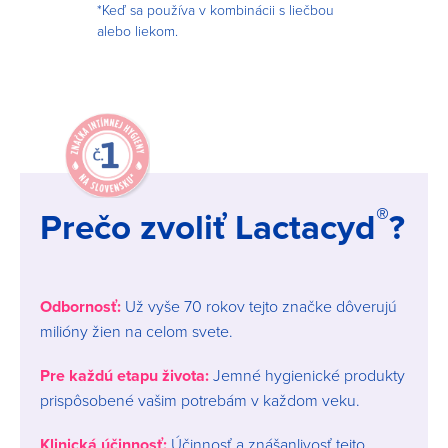
*Keď sa používa v kombinácii s liečbou
alebo liekom.
Image
®
Prečo zvoliť Lactacyd
?
Odbornosť:
Už vyše 70 rokov tejto značke dôverujú
milióny žien na celom svete.
Pre každú etapu života:
Jemné hygienické produkty
prispôsobené vašim potrebám v každom veku.
Klinická účinnosť:
Účinnosť a znášanlivosť tejto