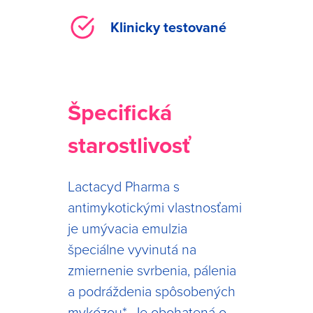
Klinicky testované
Špecifická
starostlivosť
Lactacyd Pharma s
antimykotickými vlastnosťami
je umývacia emulzia
špeciálne vyvinutá na
zmiernenie svrbenia, pálenia
a podráždenia spôsobených
mykózou*. Je obohatená o