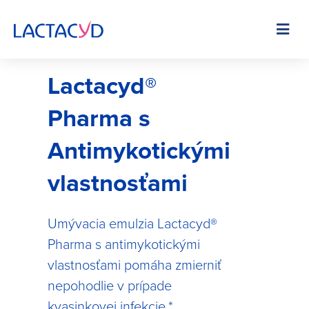
Skip
to
Image
main
content
Lactacyd®
Pharma s
Antimykotickými
vlastnosťami
Umývacia emulzia Lactacyd®
Pharma s antimykotickými
vlastnosťami pomáha zmierniť
nepohodlie v prípade
kvasinkovej infekcie.*