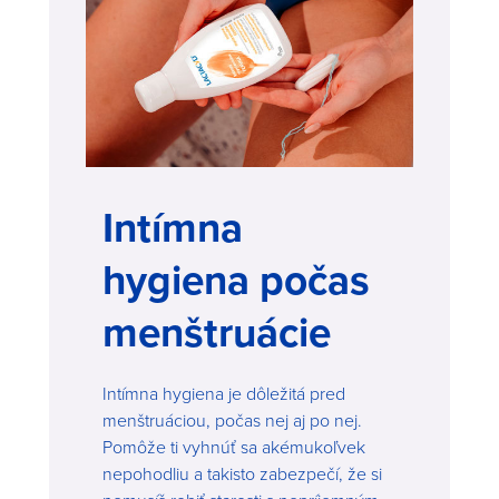
Intímna
hygiena počas
menštruácie
Intímna hygiena je dôležitá pred
menštruáciou, počas nej aj po nej.
Pomôže ti vyhnúť sa akémukoľvek
nepohodliu a takisto zabezpečí, že si