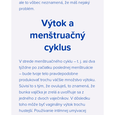
ale to vôbec neznamená, že máš nejaký
problém.
Výtok a
menštruačný
cyklus
V strede menštruačného cyklu – t. j. asi dva
týždne po začiatku poslednej menštruácie
– bude tvoje telo pravdepodobne
produkovať trochu väčšie množstvo výtoku.
Súvisí to s tým, že ovuluješ, to znamená, že
bunka vajíčka je zrelá a uvoľňuje sa z
jedného z dvoch vaječníkov. V dôsledku
toho môže byť vaginálny výtok trochu
hustejší. Používanie intímnej umývacej