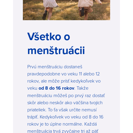
Všetko o
menštruácii
Prvú menštruáciu dostaneš
pravdepodobne vo veku 11 alebo 12
rokov, ale môže prísť kedykoľvek vo
veku
od 8 do 16 rokov
. Takže
menštruáciu môžeš po prvý raz dostať
skôr alebo neskôr ako väčšina tvojich
priateliek. To ťa však určite nemusí
trápiť. Kedykoľvek vo veku od 8 do 16
rokov je to úplne normálne. Každá
menštruácia trvá zvyčajne tri až päť