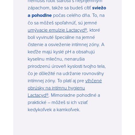
nemusíš robiť starosti s nepríjemným
zápachom, takže sa budeš cítiť
sviežo
a pohodlne
počas celého dňa. To, na
čo sa môžeš spoľahnúť, sú jemné
umývacie emulzie Lactacyd®
, ktoré
boli vyvinuté špeciálne na jemné
čistenie a osvieženie intímnej zóny. A
keďže majú kyslé pH a obsahujú
kyselinu mliečnu, nenarušia
prirodzenú úroveň kyslosti tvojho tela,
čo je dôležité na udržanie rovnováhy
intímnej zóny. To platí aj pre
vlhčené
obrúsky na intímnu hygienu
Lactacyd®
. Mimoriadne pohodlné a
praktické – môžeš si ich vziať
kedykoľvek a kamkoľvek.